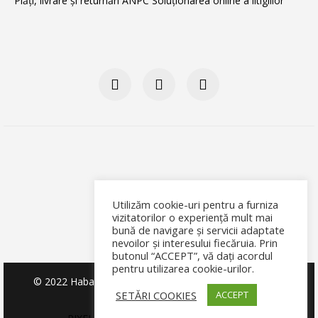
Plăți, livrare și returnări
ANPC
Soluţionarea online a litigiilor
Utilizăm cookie-uri pentru a furniza
vizitatorilor o experiență mult mai
bună de navigare și servicii adaptate
nevoilor și interesului fiecăruia. Prin
butonul “ACCEPT”, vă dați acordul
pentru utilizarea cookie-urilor.
© 2022 Habarnam Club de Joacă și Lectură SRL, Toate
SETĂRI COOKIES
ACCEPT
drepturile rezervate.