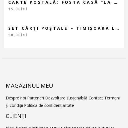
CARTE POȘTALĂ: FOSTA CASĂ “LA LEU”
15.00
lei
SET CĂRȚI POȘTALE – TIMIȘOARA LA CUTIE – OFERTĂ LIMITATĂ!
50.00
lei
MAGAZINUL MEU
Despre noi
Parteneri
Dezvoltare sustenabilă
Contact
Termeni
și condiții
Politica de confidențialitate
CLIENŢI