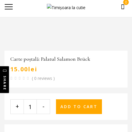
0
Carte poștală: Palatul Salamon Brück
15.00
lei
( 0 reviews )
SHARE
+
-
ADD TO CART