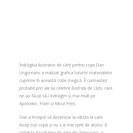
Îndrăgitul ilustrator de cărți pentru copii Dan
Ungureanu a realizat grafica tuturor materialelor
cuprinse în această cutie magică. Îl cunoașteți
probabil prin ale lui celebre ilustrații de cărți, care
ne-au făcut să-i îndrăgim și mai mult pe
Apolodor, Fram și Micul Prinț.
Dan a început să deseneze la vârsta la care
încep toți copiii și nu s-a mai oprit de atunci. A
pictat la Facultatea de Arte din Timișoara, a