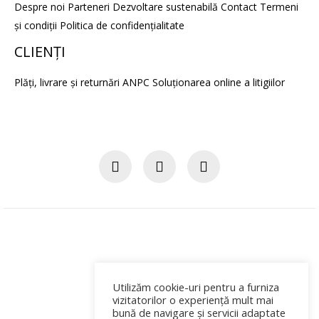
Despre noi
Parteneri
Dezvoltare sustenabilă
Contact
Termeni
și condiții
Politica de confidențialitate
CLIENŢI
Plăți, livrare și returnări
ANPC
Soluţionarea online a litigiilor
Utilizăm cookie-uri pentru a furniza
vizitatorilor o experiență mult mai
bună de navigare și servicii adaptate