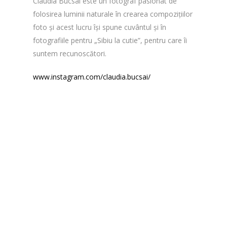
Claudia Bucsai este un fotograf pasionat de
folosirea luminii naturale în crearea compozițiilor
foto și acest lucru își spune cuvântul și în
fotografiile pentru „Sibiu la cutie”, pentru care îi
suntem recunoscători.
www.instagram.com/claudia.bucsai/