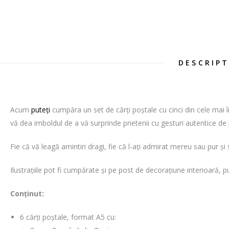
DESCRIP
Acum
puteți
cumpăra un set de cărți poștale cu cinci din cele mai î
vă dea imboldul de a vă surprinde prietenii cu gesturi autentice de 
Fie că vă leagă amintiri dragi, fie că l-ați admirat mereu sau pur ș
Ilustrațiile pot fi cumpărate și pe post de decorațiune interioară, p
Conținut:
6 cărți poștale, format A5 cu: