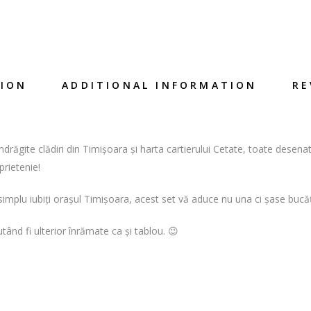
TION
ADDITIONAL INFORMATION
RE
ndrăgite clădiri din Timișoara și harta cartierului Cetate, toate desen
prietenie!
i simplu iubiți orașul Timișoara, acest set vă aduce nu una ci șase bucăț
utând fi ulterior înrămate ca și tablou. 😉