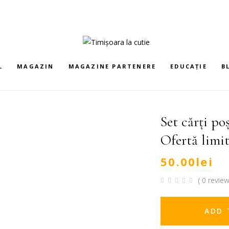
L
MAGAZIN
MAGAZINE PARTENERE
EDUCAȚIE
B
Set cărți po
Ofertă limit
50.00
lei
( 0 review
ADD 