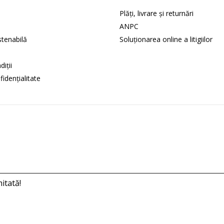
Plăți, livrare și returnări
ANPC
tenabilă
Soluţionarea online a litigiilor
iții
fidențialitate
itată!
2022 Habarnam Club de Joacă și Lectură SRL, Toate drepturile rezerva
PIXELDRIVE web design & development