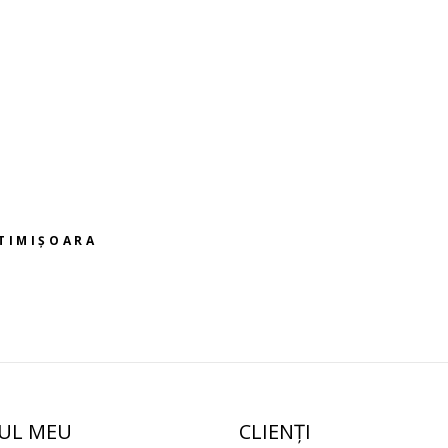
 TIMIȘOARA
UL MEU
CLIENŢI