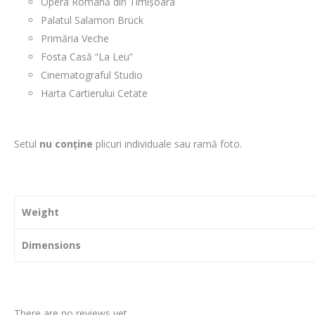
Opera Română din Timișoara
Palatul Salamon Brück
Primăria Veche
Fosta Casă “La Leu”
Cinematograful Studio
Harta Cartierului Cetate
Setul
nu conține
plicuri individuale sau ramă foto.
Weight
Dimensions
There are no reviews yet.