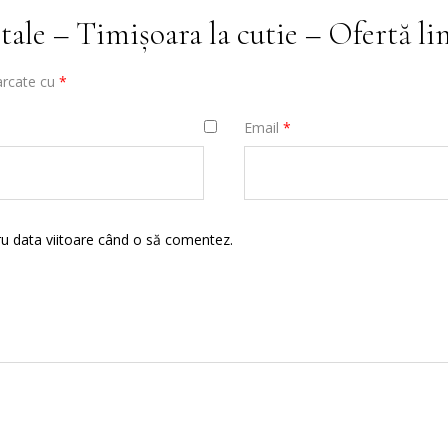
ștale – Timișoara la cutie – Ofertă li
arcate cu
*
Email
*
ru data viitoare când o să comentez.