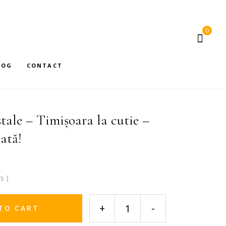
0
LOG
CONTACT
ștale – Timișoara la cutie –
ată!
s )
+
-
TO CART