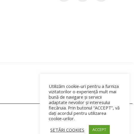
Utilizăm cookie-uri pentru a furniza
vizitatorilor o experiență mult mai
bună de navigare și servicii
adaptate nevoilor și interesului
fiecăruia. Prin butonul “ACCEPT”, vă
te.
dați acordul pentru utilizarea
ADD TO CART
cookie-urilor.
SETĂRI COOKIES
ACCEPT